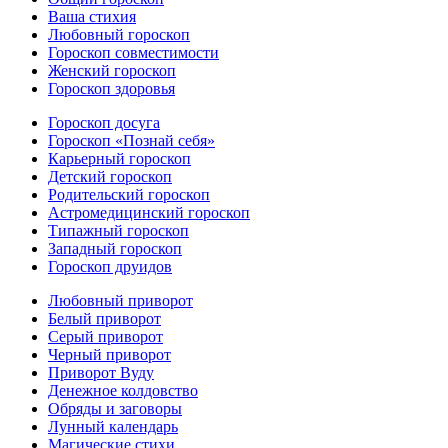
Ваша стихия
Любовный гороскоп
Гороскоп совместимости
Женский гороскоп
Гороскоп здоровья
Гороскоп досуга
Гороскоп «Познай себя»
Карьерный гороскоп
Детский гороскоп
Родительский гороскоп
Астромедицинский гороскоп
Типажный гороскоп
Западный гороскоп
Гороскоп друидов
Любовный приворот
Белый приворот
Серый приворот
Черный приворот
Приворот Вуду
Денежное колдовство
Обряды и заговоры
Лунный календарь
Магические стихи