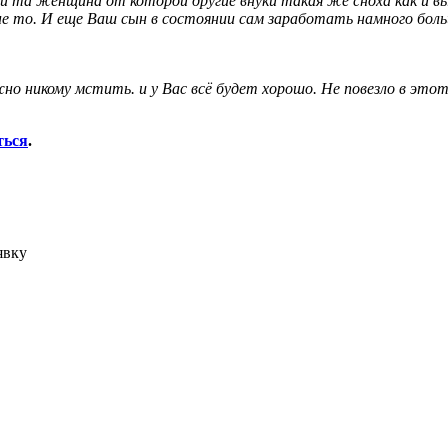
или та женщина от которой другие внуки такая же сноха как и 
 не то. И еще Ваш сын в состоянии сам заработать намного боль
 никому мстить. и у Вас всё будет хорошо. Не повезло в этот р
ться
.
явку