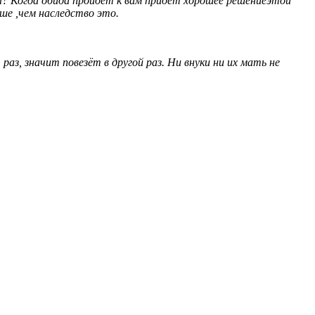
вы? Когда обида пройдет к вам придет хорошее решениеэтой
ше ,чем наследство это.
аз, значит повезёт в другой раз. Ни внуки ни их мать не