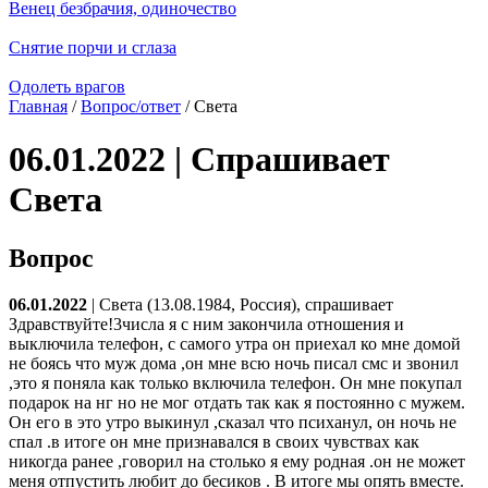
Венец безбрачия, одиночество
Снятие порчи и сглаза
Одолеть врагов
Главная
/
Вопрос/ответ
/ Света
06.01.2022 | Спрашивает
Света
Вопрос
06.01.2022
| Света (13.08.1984, Россия), спрашивает
Здравствуйте!3числа я с ним закончила отношения и
выключила телефон, с самого утра он приехал ко мне домой
не боясь что муж дома ,он мне всю ночь писал смс и звонил
,это я поняла как только включила телефон. Он мне покупал
подарок на нг но не мог отдать так как я постоянно с мужем.
Он его в это утро выкинул ,сказал что психанул, он ночь не
спал .в итоге он мне признавался в своих чувствах как
никогда ранее ,говорил на столько я ему родная .он не может
меня отпустить любит до бесиков . В итоге мы опять вместе.