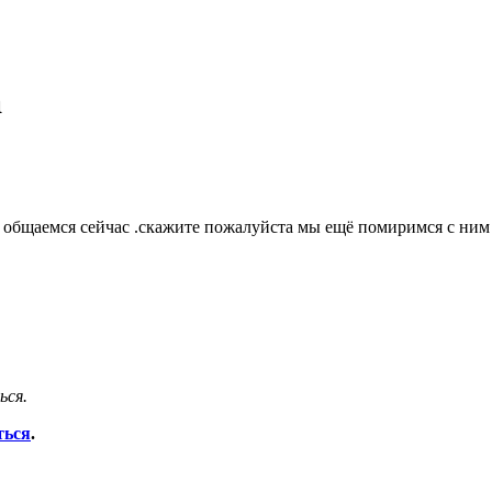
а
е общаемся сейчас .скажите пожалуйста мы ещё помиримся с ним 
ься.
ться
.