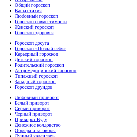
Общий гороскоп
Ваша стихия
Любовный гороскоп
Гороскоп совместимости
Женский гороскоп
Гороскоп здоровья
Гороскоп досуга
Гороскоп «Познай себя»
Карьерный гороскоп
Детский гороскоп
Родительский гороскоп
Астромедицинский гороскоп
Типажный гороскоп
Западный гороскоп
Гороскоп друидов
Любовный приворот
Белый приворот
Серый приворот
Черный приворот
Приворот Вуду
Денежное колдовство
Обряды и заговоры
Лунный календарь