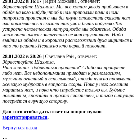
29.01.2022 в 16:17
|
Ирэн Можаева
, отвечает:
Здравствуйте Шахноза. Мы все хотим ,когда прибываем в
обиде на кого нибудь,чтоб к нам приползли пали в ноги
попросили прощения а мы бы пнули отомстили сказали нет
или поиздевались и сказали так уж и быть подумаю.Так
устроена человеческая натура,когда мы обижены. Обида
-там очень плохая энергетика не конструктивная. Надо
выйти из обиды и в хорошем расположении духа мириться и
что то решать.Неважно кто первый позвонит.
28.01.2022 в 20:26
|
Светлана Рэй
, отвечает:
Здравствуйте Шахноза,
Что значит "добиваться прощения"? Либо вы прощаете,
либо нет. Все недопонимания приводят к разногласиям,
мужчина огненный и вспыльчивый, иногда нужно проявлять
женскую мудрость в вопросах ссоры. Пока у него желания
мириться нет, и пока что страдаете только вы. Будьте
позитивны, спокойны и просто счастливы, и тогда ситуация
повернётся в лучшую сторону.
Для того чтобы дать ответ на вопрос нужно
зарегистрироваться
.
Вернуться назад