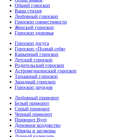
Общий гороскоп
Ваша стихия
Любовный гороскоп
Гороскоп совместимости
Женский гороскоп
Гороскоп здоровья
Гороскоп досуга
Гороскоп «Познай себя»
Карьерный гороскоп
Детский гороскоп
Родительский гороскоп
Астромедицинский гороскоп
Типажный гороскоп
Западный гороскоп
Гороскоп друидов
Любовный приворот
Белый приворот
Серый приворот
Черный приворот
Приворот Вуду
Денежное колдовство
Обряды и заговоры
Лунный календарь