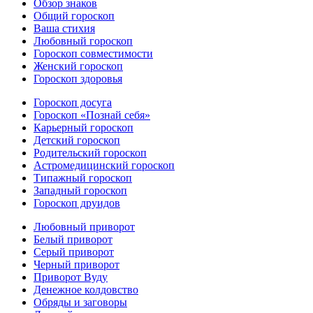
Обзор знаков
Общий гороскоп
Ваша стихия
Любовный гороскоп
Гороскоп совместимости
Женский гороскоп
Гороскоп здоровья
Гороскоп досуга
Гороскоп «Познай себя»
Карьерный гороскоп
Детский гороскоп
Родительский гороскоп
Астромедицинский гороскоп
Типажный гороскоп
Западный гороскоп
Гороскоп друидов
Любовный приворот
Белый приворот
Серый приворот
Черный приворот
Приворот Вуду
Денежное колдовство
Обряды и заговоры