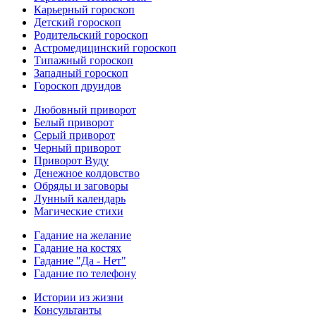
Карьерный гороскоп
Детский гороскоп
Родительский гороскоп
Астромедицинский гороскоп
Типажный гороскоп
Западный гороскоп
Гороскоп друидов
Любовный приворот
Белый приворот
Серый приворот
Черный приворот
Приворот Вуду
Денежное колдовство
Обряды и заговоры
Лунный календарь
Магические стихи
Гадание на желание
Гадание на костях
Гадание "Да - Нет"
Гадание по телефону
Истории из жизни
Консультанты