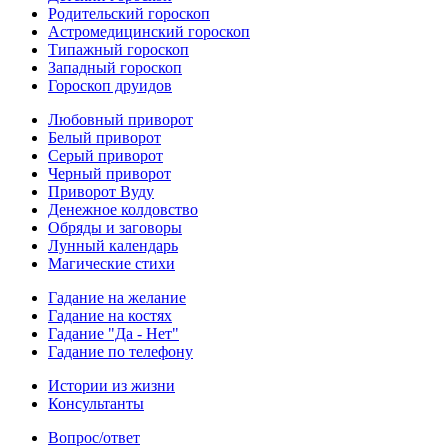
Родительский гороскоп
Астромедицинский гороскоп
Типажный гороскоп
Западный гороскоп
Гороскоп друидов
Любовный приворот
Белый приворот
Серый приворот
Черный приворот
Приворот Вуду
Денежное колдовство
Обряды и заговоры
Лунный календарь
Магические стихи
Гадание на желание
Гадание на костях
Гадание "Да - Нет"
Гадание по телефону
Истории из жизни
Консультанты
Вопрос/ответ