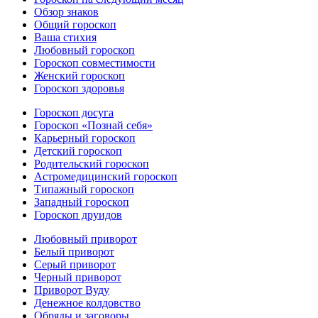
Обзор знаков
Общий гороскоп
Ваша стихия
Любовный гороскоп
Гороскоп совместимости
Женский гороскоп
Гороскоп здоровья
Гороскоп досуга
Гороскоп «Познай себя»
Карьерный гороскоп
Детский гороскоп
Родительский гороскоп
Астромедицинский гороскоп
Типажный гороскоп
Западный гороскоп
Гороскоп друидов
Любовный приворот
Белый приворот
Серый приворот
Черный приворот
Приворот Вуду
Денежное колдовство
Обряды и заговоры