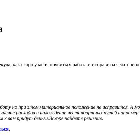
а
уда, как скоро у меня появиться работа и исправиться материа
оту но при этом материальное положение не исправится. А мо
еньшение расходов и нахождение нестандартных путей например
 к вам придут деньги.Вскоре найдете решение.
ться
.