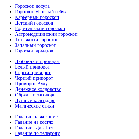
Гороскоп досуга
Гороскоп «Познай себя»
Карьерный гороскоп
Детский гороскоп
Родительский гороскоп
Астромедицинский гороскоп
Типажный гороскоп
Западный гороскоп
Гороскоп друидов
Любовный приворот
Белый приворот
Серый приворот
Черный приворот
Приворот Вуду
Денежное колдовство
Обряды и заговоры
Лунный календарь
Магические стихи
Гадание на желание
Гадание на костях
Гадание "Да - Нет"
Гадание по телефону