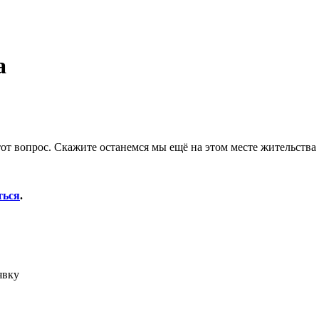
а
тот вопрос. Скажите останемся мы ещё на этом месте жительства
ться
.
явку