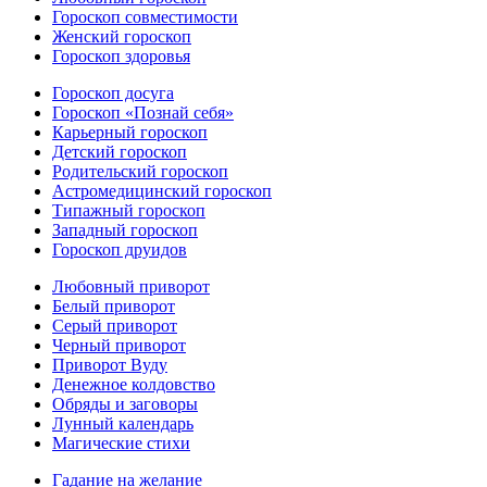
Гороскоп совместимости
Женский гороскоп
Гороскоп здоровья
Гороскоп досуга
Гороскоп «Познай себя»
Карьерный гороскоп
Детский гороскоп
Родительский гороскоп
Астромедицинский гороскоп
Типажный гороскоп
Западный гороскоп
Гороскоп друидов
Любовный приворот
Белый приворот
Серый приворот
Черный приворот
Приворот Вуду
Денежное колдовство
Обряды и заговоры
Лунный календарь
Магические стихи
Гадание на желание