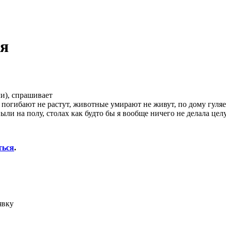
ия
ли), спрашивает
 погибают не растут, животные умирают не живут, по дому гуляе
 пыли на полу, столах как будто бы я вообще ничего не делала це
ться
.
явку