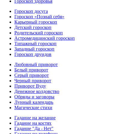
Гороскоп здоровья
Гороскоп досуга
Гороскоп «Познай себя»
Карьерный гороскоп
Детский гороскоп
Родительский гороскоп
Астромедицинский гороскоп
Типажный гороскоп
Западный гороскоп
Гороскоп друидов
Любовный приворот
Белый приворот
Серый приворот
Черный приворот
Приворот Вуду
Денежное колдовство
Обряды и заговоры
Лунный календарь
Магические стихи
Гадание на желание
Гадание на костях
Гадание "Да - Нет"
Гадание по телефону