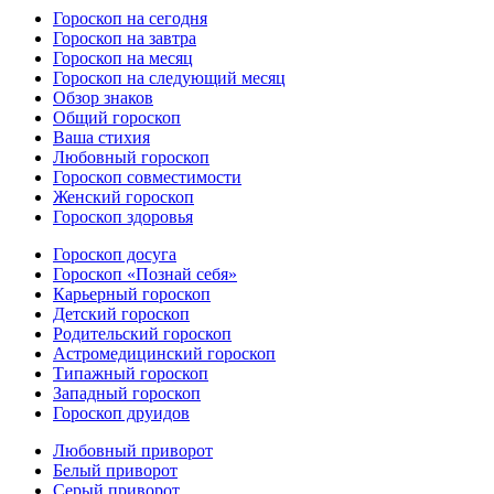
Гороскоп на сегодня
Гороскоп на завтра
Гороскоп на месяц
Гороскоп на следующий месяц
Обзор знаков
Общий гороскоп
Ваша стихия
Любовный гороскоп
Гороскоп совместимости
Женский гороскоп
Гороскоп здоровья
Гороскоп досуга
Гороскоп «Познай себя»
Карьерный гороскоп
Детский гороскоп
Родительский гороскоп
Астромедицинский гороскоп
Типажный гороскоп
Западный гороскоп
Гороскоп друидов
Любовный приворот
Белый приворот
Серый приворот