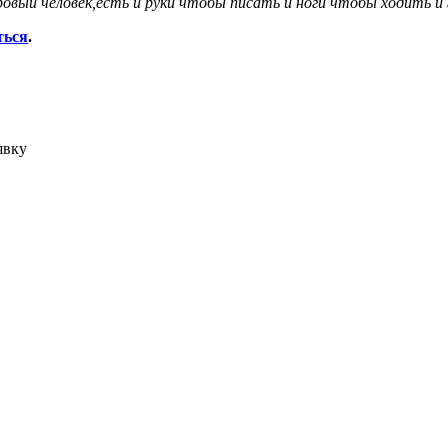
оровый человек,есть и руки чтобы писать и ноги чтобы ходить 
ться
.
явку