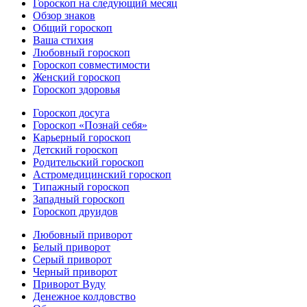
Гороскоп на следующий месяц
Обзор знаков
Общий гороскоп
Ваша стихия
Любовный гороскоп
Гороскоп совместимости
Женский гороскоп
Гороскоп здоровья
Гороскоп досуга
Гороскоп «Познай себя»
Карьерный гороскоп
Детский гороскоп
Родительский гороскоп
Астромедицинский гороскоп
Типажный гороскоп
Западный гороскоп
Гороскоп друидов
Любовный приворот
Белый приворот
Серый приворот
Черный приворот
Приворот Вуду
Денежное колдовство