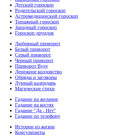
Детский гороскоп
Родительский гороскоп
Астромедицинский гороскоп
Типажный гороскоп
Западный гороскоп
Гороскоп друидов
Любовный приворот
Белый приворот
Серый приворот
Черный приворот
Приворот Вуду
Денежное колдовство
Обряды и заговоры
Лунный календарь
Магические стихи
Гадание на желание
Гадание на костях
Гадание "Да - Нет"
Гадание по телефону
Истории из жизни
Консультанты