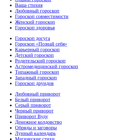
Ваша стихия
Любовный гороскоп
Гороскоп совместимости
Женский гороскоп
Гороскоп здоровья
Гороскоп досуга
Гороскоп «Познай себя»
Карьерный гороскоп
Детский гороскоп
Родительский гороскоп
Астромедицинский гороскоп
Типажный гороскоп
Западный гороскоп
Гороскоп друидов
Любовный приворот
Белый приворот
Серый приворот
Черный приворот
Приворот Вуду
Денежное колдовство
Обряды и заговоры
Лунный календарь
Магические стихи