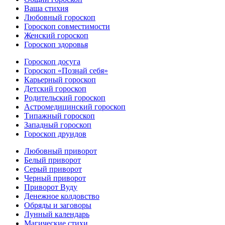
Ваша стихия
Любовный гороскоп
Гороскоп совместимости
Женский гороскоп
Гороскоп здоровья
Гороскоп досуга
Гороскоп «Познай себя»
Карьерный гороскоп
Детский гороскоп
Родительский гороскоп
Астромедицинский гороскоп
Типажный гороскоп
Западный гороскоп
Гороскоп друидов
Любовный приворот
Белый приворот
Серый приворот
Черный приворот
Приворот Вуду
Денежное колдовство
Обряды и заговоры
Лунный календарь
Магические стихи