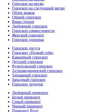
Гороскоп на месяц
Гороскоп на следующий месяц
Обзор знаков
Общий гороскоп
Ваша стихия
Любовный гороскоп
Гороскоп совместимости
Женский гороскоп
Гороскоп здоровья
Гороскоп досуга
Гороскоп «Познай себя»
Карьерный гороскоп
Детский гороскоп
Родительский гороскоп
Астромедицинский гороскоп
Типажный гороскоп
Западный гороскоп
Гороскоп друидов
Любовный приворот
Белый приворот
Серый приворот
Черный приворот
Приворот Вуду