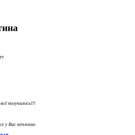
тина
ет
всё получилось!!!
е у Вас неплохие.
ться
.