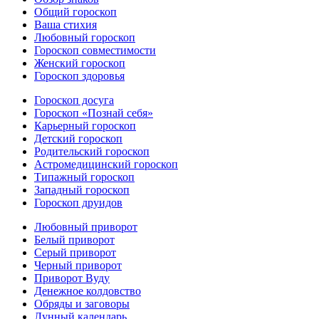
Общий гороскоп
Ваша стихия
Любовный гороскоп
Гороскоп совместимости
Женский гороскоп
Гороскоп здоровья
Гороскоп досуга
Гороскоп «Познай себя»
Карьерный гороскоп
Детский гороскоп
Родительский гороскоп
Астромедицинский гороскоп
Типажный гороскоп
Западный гороскоп
Гороскоп друидов
Любовный приворот
Белый приворот
Серый приворот
Черный приворот
Приворот Вуду
Денежное колдовство
Обряды и заговоры
Лунный календарь