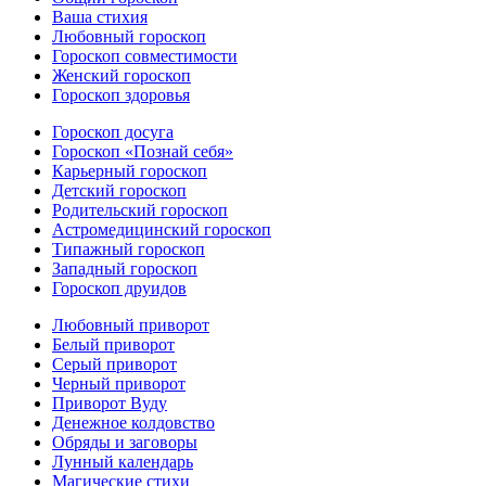
Ваша стихия
Любовный гороскоп
Гороскоп совместимости
Женский гороскоп
Гороскоп здоровья
Гороскоп досуга
Гороскоп «Познай себя»
Карьерный гороскоп
Детский гороскоп
Родительский гороскоп
Астромедицинский гороскоп
Типажный гороскоп
Западный гороскоп
Гороскоп друидов
Любовный приворот
Белый приворот
Серый приворот
Черный приворот
Приворот Вуду
Денежное колдовство
Обряды и заговоры
Лунный календарь
Магические стихи