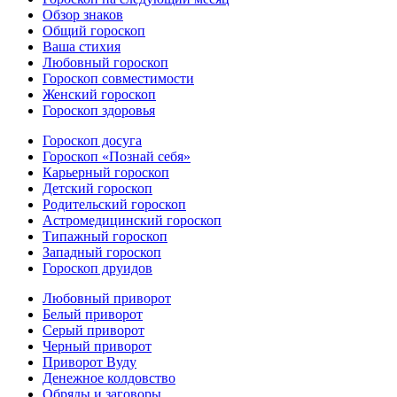
Обзор знаков
Общий гороскоп
Ваша стихия
Любовный гороскоп
Гороскоп совместимости
Женский гороскоп
Гороскоп здоровья
Гороскоп досуга
Гороскоп «Познай себя»
Карьерный гороскоп
Детский гороскоп
Родительский гороскоп
Астромедицинский гороскоп
Типажный гороскоп
Западный гороскоп
Гороскоп друидов
Любовный приворот
Белый приворот
Серый приворот
Черный приворот
Приворот Вуду
Денежное колдовство
Обряды и заговоры