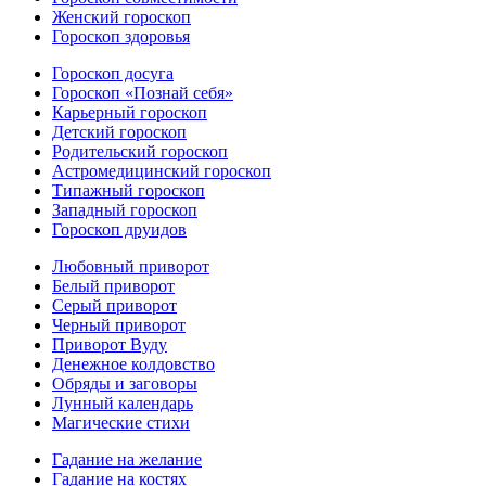
Женский гороскоп
Гороскоп здоровья
Гороскоп досуга
Гороскоп «Познай себя»
Карьерный гороскоп
Детский гороскоп
Родительский гороскоп
Астромедицинский гороскоп
Типажный гороскоп
Западный гороскоп
Гороскоп друидов
Любовный приворот
Белый приворот
Серый приворот
Черный приворот
Приворот Вуду
Денежное колдовство
Обряды и заговоры
Лунный календарь
Магические стихи
Гадание на желание
Гадание на костях