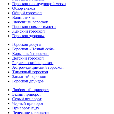
Гороскоп на следующий месяц
Обзор знаков
Общий гороскоп
Ваша стихия
Любовный гороскоп
Гороскоп совместимости
Женский гороскоп
Гороскоп здоровья
Гороскоп досуга
Гороскоп «Познай себя»
Карьерный гороскоп
Детский гороскоп
Родительский гороскоп
Астромедицинский гороскоп
Типажный гороскоп
Западный гороскоп
Гороскоп друидов
Любовный приворот
Белый приворот
Серый приворот
Черный приворот
Приворот Вуду
Денежное колдовство