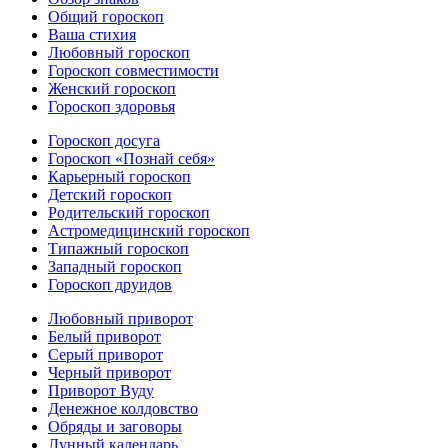
Общий гороскоп
Ваша стихия
Любовный гороскоп
Гороскоп совместимости
Женский гороскоп
Гороскоп здоровья
Гороскоп досуга
Гороскоп «Познай себя»
Карьерный гороскоп
Детский гороскоп
Родительский гороскоп
Астромедицинский гороскоп
Типажный гороскоп
Западный гороскоп
Гороскоп друидов
Любовный приворот
Белый приворот
Серый приворот
Черный приворот
Приворот Вуду
Денежное колдовство
Обряды и заговоры
Лунный календарь