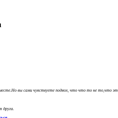
а
месте.Но вы сами чувствуете подвох, что что то не то,что это
т друга.
ться
.