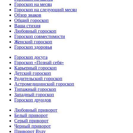
Гороскоп на месяц
Гороскоп на следующий месяц
Обзор знаков
Общий гороскоп
Ваша стихия
Любовный гороскоп
Гороскоп совместимости
Женский гороскоп
Гороскоп здоровья
Гороскоп досуга
Гороскоп «Познай себя»
Карьерный гороскоп
Детский гороскоп
Родительский гороскоп
Астромедицинский гороскоп
Типажный гороскоп
Западный гороскоп
Гороскоп друидов
Любовный приворот
Белый приворот
Серый приворот
Черный приворот
Приворот Вуду