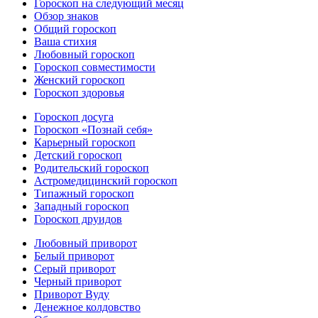
Гороскоп на следующий месяц
Обзор знаков
Общий гороскоп
Ваша стихия
Любовный гороскоп
Гороскоп совместимости
Женский гороскоп
Гороскоп здоровья
Гороскоп досуга
Гороскоп «Познай себя»
Карьерный гороскоп
Детский гороскоп
Родительский гороскоп
Астромедицинский гороскоп
Типажный гороскоп
Западный гороскоп
Гороскоп друидов
Любовный приворот
Белый приворот
Серый приворот
Черный приворот
Приворот Вуду
Денежное колдовство