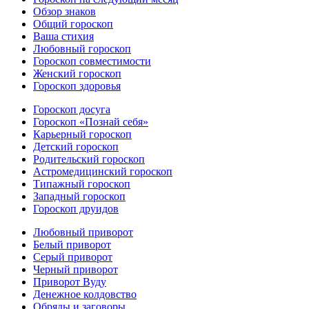
Обзор знаков
Общий гороскоп
Ваша стихия
Любовный гороскоп
Гороскоп совместимости
Женский гороскоп
Гороскоп здоровья
Гороскоп досуга
Гороскоп «Познай себя»
Карьерный гороскоп
Детский гороскоп
Родительский гороскоп
Астромедицинский гороскоп
Типажный гороскоп
Западный гороскоп
Гороскоп друидов
Любовный приворот
Белый приворот
Серый приворот
Черный приворот
Приворот Вуду
Денежное колдовство
Обряды и заговоры