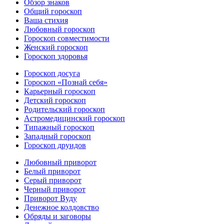
Обзор знаков
Общий гороскоп
Ваша стихия
Любовный гороскоп
Гороскоп совместимости
Женский гороскоп
Гороскоп здоровья
Гороскоп досуга
Гороскоп «Познай себя»
Карьерный гороскоп
Детский гороскоп
Родительский гороскоп
Астромедицинский гороскоп
Типажный гороскоп
Западный гороскоп
Гороскоп друидов
Любовный приворот
Белый приворот
Серый приворот
Черный приворот
Приворот Вуду
Денежное колдовство
Обряды и заговоры