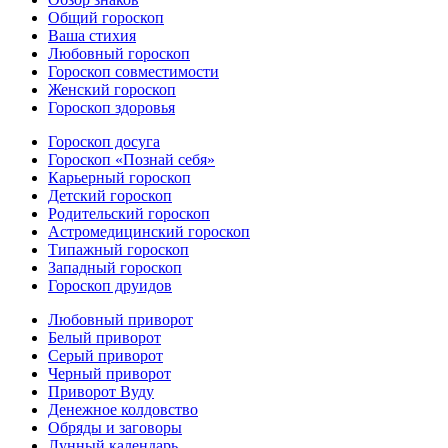
Общий гороскоп
Ваша стихия
Любовный гороскоп
Гороскоп совместимости
Женский гороскоп
Гороскоп здоровья
Гороскоп досуга
Гороскоп «Познай себя»
Карьерный гороскоп
Детский гороскоп
Родительский гороскоп
Астромедицинский гороскоп
Типажный гороскоп
Западный гороскоп
Гороскоп друидов
Любовный приворот
Белый приворот
Серый приворот
Черный приворот
Приворот Вуду
Денежное колдовство
Обряды и заговоры
Лунный календарь