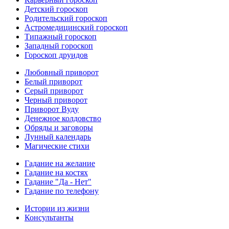
Детский гороскоп
Родительский гороскоп
Астромедицинский гороскоп
Типажный гороскоп
Западный гороскоп
Гороскоп друидов
Любовный приворот
Белый приворот
Серый приворот
Черный приворот
Приворот Вуду
Денежное колдовство
Обряды и заговоры
Лунный календарь
Магические стихи
Гадание на желание
Гадание на костях
Гадание "Да - Нет"
Гадание по телефону
Истории из жизни
Консультанты