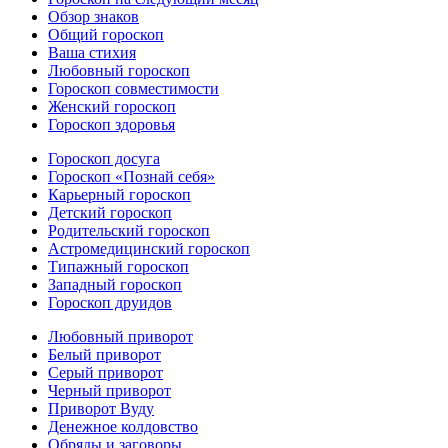
Обзор знаков
Общий гороскоп
Ваша стихия
Любовный гороскоп
Гороскоп совместимости
Женский гороскоп
Гороскоп здоровья
Гороскоп досуга
Гороскоп «Познай себя»
Карьерный гороскоп
Детский гороскоп
Родительский гороскоп
Астромедицинский гороскоп
Типажный гороскоп
Западный гороскоп
Гороскоп друидов
Любовный приворот
Белый приворот
Серый приворот
Черный приворот
Приворот Вуду
Денежное колдовство
Обряды и заговоры