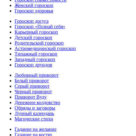
Женский гороскоп
Гороскоп здоровья
Гороскоп досуга
Гороскоп «Познай себя»
Карьерный гороскоп
Детский гороскоп
Родительский гороскоп
Астромедицинский гороскоп
Типажный гороскоп
Западный гороскоп
Гороскоп друидов
Любовный приворот
Белый приворот
Серый приворот
Черный приворот
Приворот Вуду
Денежное колдовство
Обряды и заговоры
Лунный календарь
Магические стихи
Гадание на желание
Гадание на костях