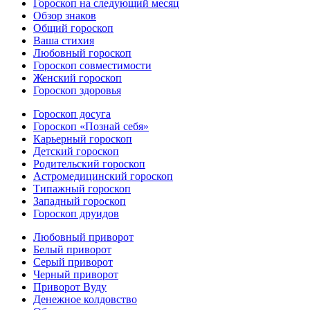
Гороскоп на следующий месяц
Обзор знаков
Общий гороскоп
Ваша стихия
Любовный гороскоп
Гороскоп совместимости
Женский гороскоп
Гороскоп здоровья
Гороскоп досуга
Гороскоп «Познай себя»
Карьерный гороскоп
Детский гороскоп
Родительский гороскоп
Астромедицинский гороскоп
Типажный гороскоп
Западный гороскоп
Гороскоп друидов
Любовный приворот
Белый приворот
Серый приворот
Черный приворот
Приворот Вуду
Денежное колдовство