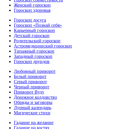
Женский гороскоп
Гороскоп здоровья
Гороскоп досуга
Гороскоп «Познай себя»
Карьерный гороскоп
Детский гороскоп
Родительский гороскоп
Астромедицинский гороскоп
Типажный гороскоп
Западный гороскоп
Гороскоп друидов
Любовный приворот
Белый приворот
Серый приворот
Черный приворот
Приворот Вуду
Денежное колдовство
Обряды и заговоры
Лунный календарь
Магические стихи
Гадание на желание
Гадание на костях