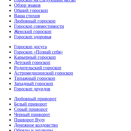
Обзор знаков
Общий гороскоп
Ваша стихия
Любовный гороскоп
Гороскоп совместимости
Женский гороскоп
Гороскоп здоровья
Гороскоп досуга
Гороскоп «Познай себя»
Карьерный гороскоп
Детский гороскоп
Родительский гороскоп
Астромедицинский гороскоп
Типажный гороскоп
Западный гороскоп
Гороскоп друидов
Любовный приворот
Белый приворот
Серый приворот
Черный приворот
Приворот Вуду
Денежное колдовство
Обряды и заговоры