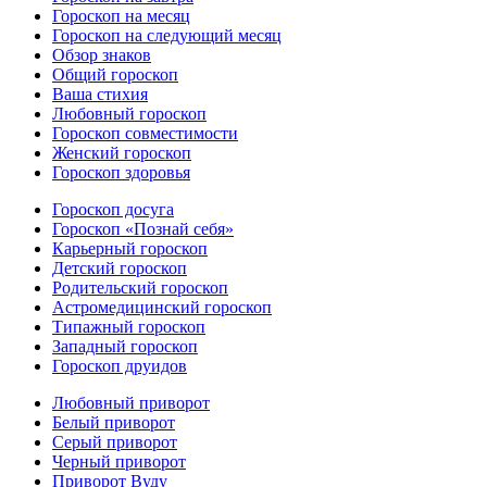
Гороскоп на месяц
Гороскоп на следующий месяц
Обзор знаков
Общий гороскоп
Ваша стихия
Любовный гороскоп
Гороскоп совместимости
Женский гороскоп
Гороскоп здоровья
Гороскоп досуга
Гороскоп «Познай себя»
Карьерный гороскоп
Детский гороскоп
Родительский гороскоп
Астромедицинский гороскоп
Типажный гороскоп
Западный гороскоп
Гороскоп друидов
Любовный приворот
Белый приворот
Серый приворот
Черный приворот
Приворот Вуду