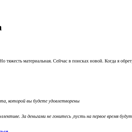
а
Но тяжесть материальная. Сейчас в поисках новой. Когда я обре
ота, которой вы будете удовлетворены
лективе. За деньгами не гонитесь ,пусть на первое время буду
ться
.