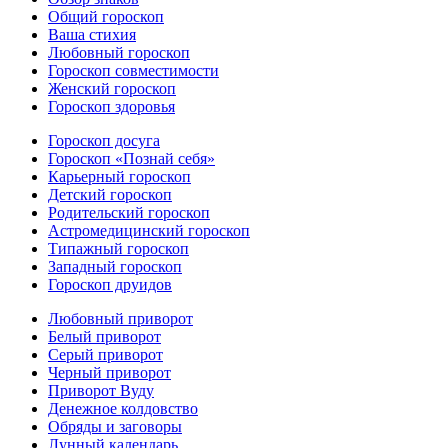
Общий гороскоп
Ваша стихия
Любовный гороскоп
Гороскоп совместимости
Женский гороскоп
Гороскоп здоровья
Гороскоп досуга
Гороскоп «Познай себя»
Карьерный гороскоп
Детский гороскоп
Родительский гороскоп
Астромедицинский гороскоп
Типажный гороскоп
Западный гороскоп
Гороскоп друидов
Любовный приворот
Белый приворот
Серый приворот
Черный приворот
Приворот Вуду
Денежное колдовство
Обряды и заговоры
Лунный календарь