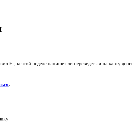
я
вич Н ,на этой неделе напишет ли переведет ли на карту денег
ться
.
явку