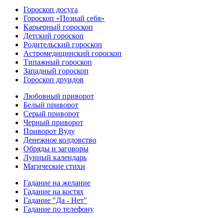
Гороскоп досуга
Гороскоп «Познай себя»
Карьерный гороскоп
Детский гороскоп
Родительский гороскоп
Астромедицинский гороскоп
Типажный гороскоп
Западный гороскоп
Гороскоп друидов
Любовный приворот
Белый приворот
Серый приворот
Черный приворот
Приворот Вуду
Денежное колдовство
Обряды и заговоры
Лунный календарь
Магические стихи
Гадание на желание
Гадание на костях
Гадание "Да - Нет"
Гадание по телефону