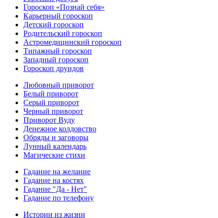
Гороскоп «Познай себя»
Карьерный гороскоп
Детский гороскоп
Родительский гороскоп
Астромедицинский гороскоп
Типажный гороскоп
Западный гороскоп
Гороскоп друидов
Любовный приворот
Белый приворот
Серый приворот
Черный приворот
Приворот Вуду
Денежное колдовство
Обряды и заговоры
Лунный календарь
Магические стихи
Гадание на желание
Гадание на костях
Гадание "Да - Нет"
Гадание по телефону
Истории из жизни