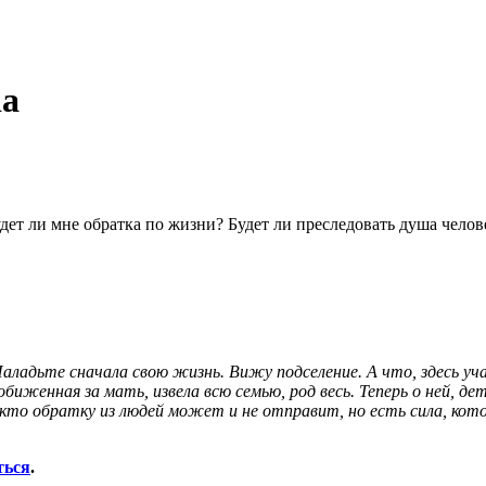
ia
удет ли мне обратка по жизни? Будет ли преследовать душа челов
аладьте сначала свою жизнь. Вижу подселение. А что, здесь у
биженная за мать, извела всю семью, род весь. Теперь о ней, д
икто обратку из людей может и не отправит, но есть сила, ко
ться
.