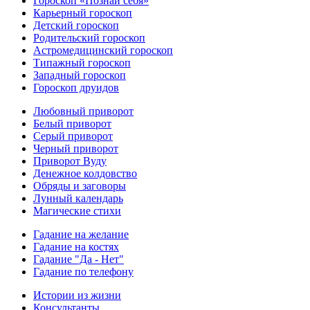
Гороскоп «Познай себя»
Карьерный гороскоп
Детский гороскоп
Родительский гороскоп
Астромедицинский гороскоп
Типажный гороскоп
Западный гороскоп
Гороскоп друидов
Любовный приворот
Белый приворот
Серый приворот
Черный приворот
Приворот Вуду
Денежное колдовство
Обряды и заговоры
Лунный календарь
Магические стихи
Гадание на желание
Гадание на костях
Гадание "Да - Нет"
Гадание по телефону
Истории из жизни
Консультанты