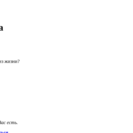
а
из жизни?
Вас есть.
ться
.