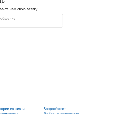
щь
вьте нам свою заявку
тории из жизни
Вопрос/ответ
нсультанты
Любовь и отношения