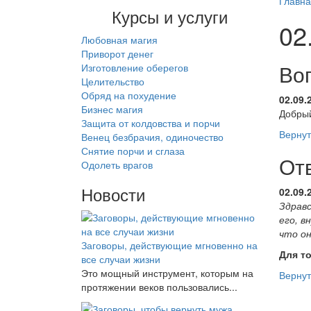
Главн
Курсы и услуги
02
Любовная магия
Приворот денег
Во
Изготовление оберегов
Целительство
Обряд на похудение
02.09.
Бизнес магия
Добрый
Защита от колдовства и порчи
Вернут
Венец безбрачия, одиночество
Снятие порчи и сглаза
От
Одолеть врагов
Новости
02.09.
Здрав
его, 
что о
Заговоры, действующие мгновенно на
Для т
все случаи жизни
Это мощный инструмент, которым на
Вернут
протяжении веков пользовались...