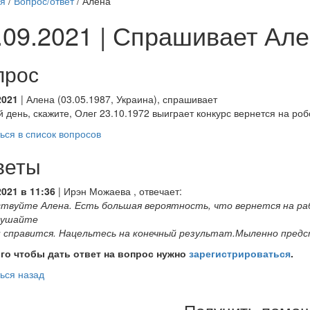
ая
/
Вопрос/ответ
/ Алена
.09.2021 | Спрашивает Ал
прос
2021
| Алена (03.05.1987, Украина), спрашивает
 день, скажите, Олег 23.10.1972 выиграет конкурс вернется на роб
ься в список вопросов
веты
2021 в 11:36
|
Ирэн Можаева
, отвечает:
ствуйте Алена. Есть большая вероятность, что вернется на ра
внушайте
н справится. Нацельтесь на конечный результат.Мыленно предс
ого чтобы дать ответ на вопрос нужно
зарегистрироваться
.
ься назад