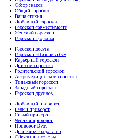
Обзор знаков
Общий гороскоп
Ваша стихия
Любовный гороскоп
Гороскоп совместимости
Женский гороскоп
Гороскоп здоровья
Гороскоп досуга
Гороскоп «Познай себя»
Карьерный гороскоп
Детский гороскоп
Родительский гороскоп
Астромедицинский гороскоп
Типажный гороскоп
Западный гороскоп
Гороскоп друидов
Любовный приворот
Белый приворот
Серый приворот
Черный приворот
Приворот Вуду
Денежное колдовство
Обряды и заговоры