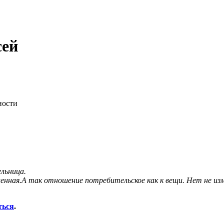
сей
ности
льница.
нная.А так отношение потребительское как к вещи. Нет не изм
ться
.