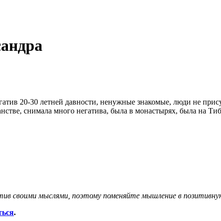
сандра
егатив 20-30 летней давности, ненужные знакомые, люди не прис
анстве, снимала много негатива, была в монастырях, была на Ти
ив своими мыслями, поэтому поменяйте мышление в позитивну
ться
.