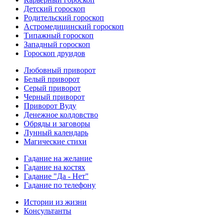
Детский гороскоп
Родительский гороскоп
Астромедицинский гороскоп
Типажный гороскоп
Западный гороскоп
Гороскоп друидов
Любовный приворот
Белый приворот
Серый приворот
Черный приворот
Приворот Вуду
Денежное колдовство
Обряды и заговоры
Лунный календарь
Магические стихи
Гадание на желание
Гадание на костях
Гадание "Да - Нет"
Гадание по телефону
Истории из жизни
Консультанты