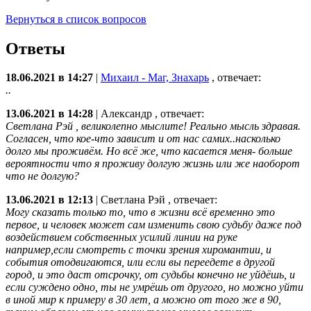
Вернуться в список вопросов
Ответы
18.06.2021 в 14:27
|
Михаил - Маг, Знахарь
, отвечает:
..
13.06.2021 в 14:28
|
Александр
, отвечает:
Светлана Рэй , великолепно мыслите! Реально мысль здравая.
Согласен, что кое-что зависит и от нас самих..насколько
долго мы проживём. Но всё же, что касается меня- больше
вероятности что я проживу долгую жизнь или же наоборот
что не долгую?
13.06.2021 в 12:13
|
Светлана Рэй
, отвечает:
Могу сказать только то, что в жизни всё временно это
первое, и человек может сам изменить свою судьбу даже под
воздействием собственных усилий линии на руке
например,если смотреть с точки зрения хиромантии, и
события отодвигаются, или если вы переедете в другой
город, и это даст отсрочку, от судьбы конечно не уйдёшь, и
если суждено одно, ты не умрёшь от другого, но можно уйти
в иной мир к примеру в 30 лет, а можно от того же в 90,