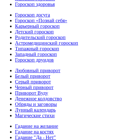
Гороскоп здоровья
Гороскоп досуга
Гороскоп «Познай себя»
Карьерный гороскоп
Детский гороскоп
Родительский гороскоп
Астромедицинский гороскоп
Типажный гороскоп
Западный гороскоп
Гороскоп друидов
Любовный приворот
Белый приворот
Серый приворот
Черный приворот
Приворот Вуду
Денежное колдовство
Обряды и заговоры
Лунный календарь
Магические стихи
Гадание на желание
Гадание на костях
Гадание "Да - Нет"