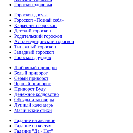
Гороскоп здоровья
Гороскоп досуга
Гороскоп «Познай себя»
Карьерный гороскоп
Детский гороскоп
Родительский гороскоп
Астромедицинский гороскоп
Типажный гороскоп
Западный гороскоп
Гороскоп друидов
Любовный приворот
Белый приворот
Серый приворот
Черный приворот
Приворот Вуду
Денежное колдовство
Обряды и заговоры
Лунный календарь
Магические стихи
Гадание на желание
Гадание на костях
Гадание "Да - Нет"