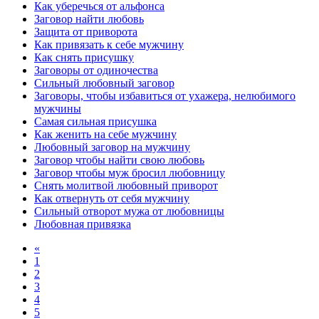
Как уберечься от альфонса
Заговор найти любовь
Защита от приворота
Как привязать к себе мужчину
Как снять присушку
Заговоры от одиночества
Сильный любовный заговор
Заговоры, чтобы избавиться от ухажера, нелюбимого
мужчины
Самая сильная присушка
Как женить на себе мужчину
Любовный заговор на мужчину
Заговор чтобы найти свою любовь
Заговор чтобы муж бросил любовницу
Снять молитвой любовный приворот
Как отвернуть от себя мужчину
Сильный отворот мужа от любовницы
Любовная привязка
«
1
2
3
4
5