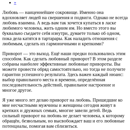
»
Любовь — наиценнейшее сокровище. Именно она
вдохновляет людей на свершения и подвиги. Однако не всегда
любовь взаимна. А ведь вам так хочется купаться в ласке
любимого человека, жить одним им. Но вместо этого вы
буквально съедаете себя изнутри, думаете только об одном,
пока дела катятся в тартарары. Как наладить отношения с
любимым, сделать их гармоничными и крепкими?
Приворот — это выход. Ещё наши предки пользовались этим
способом. Как сделать любовный приворот? В этом разделе
собраны наиболее эффективные любовные привороты. Вы
можете провести обряд самостоятельно, но тогда не получите
гарантии успешного результата. Здесь важен каждый нюанс:
выбор правильного места и времени, определённая
последовательность действий, правильное настроение и
многое другое.
Я уже много лет делаю приворот на любовь. Пришедшие ко
мне несчастными мужчины и женщины сегодня живут в
крепких и дружных семьях, многие завели детей. Ведь
сильный приворот на любовь не делает человека, к которому
обращён, безвольным, но высвобождает ваш и его любовные
потенциалы, помогая вам сблизиться.