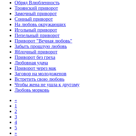
Обряд Влюбленность
Троянский приворот
Замочный приворот
Сонный приворот
На любовь окружающих
Игольный приворот
Пепельный приворот
Приворот "Вечная любовь"
Забыть прошлую любовь
Яблочный приворот
Приворот без греха
Любовная удача
Приворот через мак
Заговор на молодоженов
Встретить свою любовь
Чтобы жена не ушла к другому
Любовь морковь
«
1
2
3
4
5
»