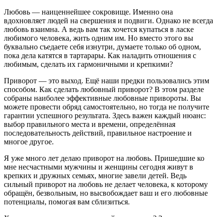
Любовь — наиценнейшее сокровище. Именно она
вдохновляет людей на свершения и подвиги. Однако не всегда
любовь взаимна. А ведь вам так хочется купаться в ласке
любимого человека, жить одним им. Но вместо этого вы
буквально съедаете себя изнутри, думаете только об одном,
пока дела катятся в тартарары. Как наладить отношения с
любимым, сделать их гармоничными и крепкими?
Приворот — это выход. Ещё наши предки пользовались этим
способом. Как сделать любовный приворот? В этом разделе
собраны наиболее эффективные любовные привороты. Вы
можете провести обряд самостоятельно, но тогда не получите
гарантии успешного результата. Здесь важен каждый нюанс:
выбор правильного места и времени, определённая
последовательность действий, правильное настроение и
многое другое.
Я уже много лет делаю приворот на любовь. Пришедшие ко
мне несчастными мужчины и женщины сегодня живут в
крепких и дружных семьях, многие завели детей. Ведь
сильный приворот на любовь не делает человека, к которому
обращён, безвольным, но высвобождает ваш и его любовные
потенциалы, помогая вам сблизиться.