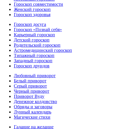
Гороскоп совместимости
Женский гороскоп
Гороскоп здоровья
Гороскоп досуга
Гороскоп «Познай себя»
Карьерный гороскоп
Детский гороскоп
Родительский гороскоп
Астромедицинский гороскоп
Типажный гороскоп
Западный гороскоп
Гороскоп друидов
Любовный приворот
Белый приворот
Серый приворот
Черный приворот
Приворот Вуду
Денежное колдовство
Обряды и заговоры
Лунный календарь
Магические стихи
Гадание на желание